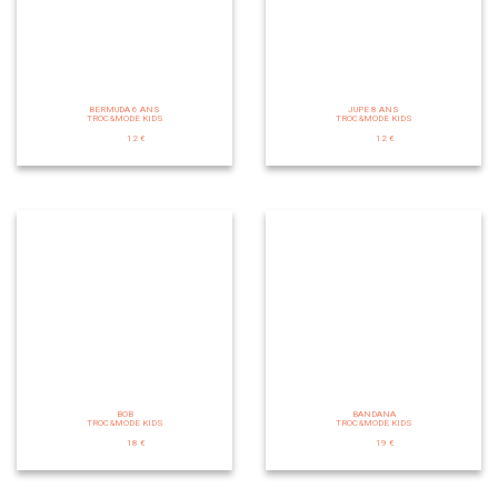
BERMUDA 6 ANS
JUPE 8 ANS
TROC&MODE KIDS
TROC&MODE KIDS
12 €
12 €
BOB
BANDANA
TROC&MODE KIDS
TROC&MODE KIDS
18 €
19 €