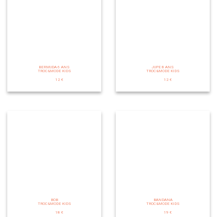
BERMUDA 6 ANS
JUPE 8 ANS
TROC&MODE KIDS
TROC&MODE KIDS
12 €
12 €
BOB
BANDANA
TROC&MODE KIDS
TROC&MODE KIDS
18 €
19 €