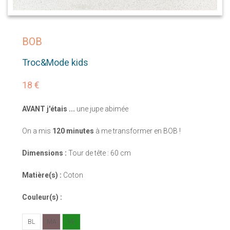
BOB
Troc&Mode kids
18 €
AVANT j'étais ...
une jupe abimée
On a mis
120 minutes
à me transformer en BOB !
Dimensions :
Tour de tête : 60 cm
Matière(s) :
Coton
Couleur(s) :
BL
MA
VE