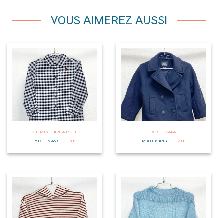
VOUS AIMEREZ AUSSI
CHEMISE TAPE A L'OEIL
VESTE ZARA
MIXTE 6 ANS
8 €
MIXTE 6 ANS
20 €