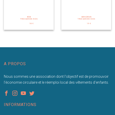
BOB
BANDANA
TROC&MODE KIDS
TROC&MODE KIDS
18 €
19 €
A PROPOS
Nous sommes une association dont l'objectif est de promouvoir
l'économie circulaire et le réemploi local des vêtements d'enfants.
INFORMATIONS