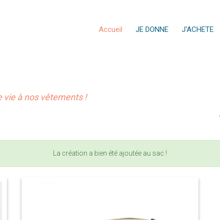
Accueil
JE DONNE
J'ACHETE
vie à nos vêtements !
La création a bien été ajoutée au sac !