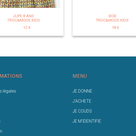
JUPE 8 ANS
BOB
TROC&MODE KIDS
TROC&MODE KIDS
12 €
18 €
MATIONS
MENU
 légales
JE DONNE
J'ACHETE
JE COUDS
s
JE M'IDENTIFIE
n