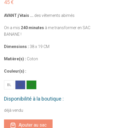
45 €
AVANT j'étais ...
des vêtements abimés
On a mis
240 minutes
à me transformer en SAC
BANANE !
Dimensions :
38 x 19 CM
Matière(s) :
Coton
Couleur(s) :
BL
BL
VE
Disponibilité à la boutique :
déjà vendu
Ajouter au sac