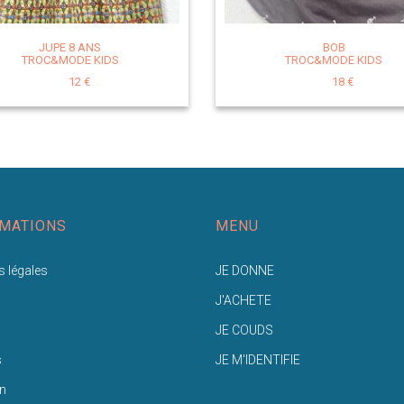
JUPE 8 ANS
BOB
TROC&MODE KIDS
TROC&MODE KIDS
12 €
18 €
MATIONS
MENU
 légales
JE DONNE
J'ACHETE
JE COUDS
s
JE M'IDENTIFIE
n