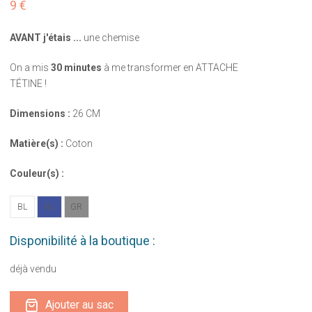
9 €
AVANT j'étais ...
une chemise
On a mis
30 minutes
à me transformer en ATTACHE
TÉTINE !
Dimensions :
26 CM
Matière(s) :
Coton
Couleur(s) :
BL
BL
GR
Disponibilité à la boutique :
déjà vendu
Ajouter au sac