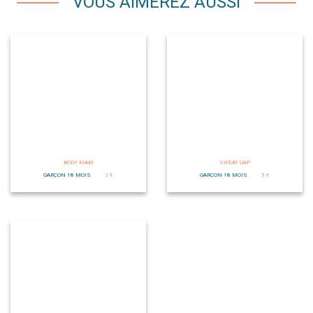
VOUS AIMEREZ AUSSI
BODY KIABI
SWEAT GAP
GARÇON 18 MOIS
2 €
GARÇON 18 MOIS
5 €