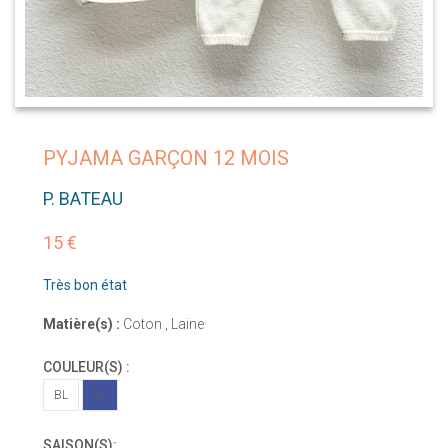
PYJAMA GARÇON 12 MOIS
P. BATEAU
15 €
Très bon état
Matière(s) :
Coton , Laine
COULEUR(S) :
BL
BL
SAISON(S):