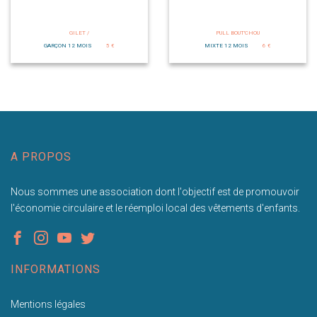
GILET /
PULL BOUT'CHOU
GARÇON 12 MOIS
5 €
MIXTE 12 MOIS
6 €
A PROPOS
Nous sommes une association dont l'objectif est de promouvoir
l'économie circulaire et le réemploi local des vêtements d'enfants.
INFORMATIONS
Mentions légales