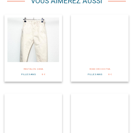
VOUS AIMEREZ AUSSI
PANTALON ZARA
ROBE ORCHESTRA
FILLE 3 ANS
8 €
FILLE 3 ANS
8 €