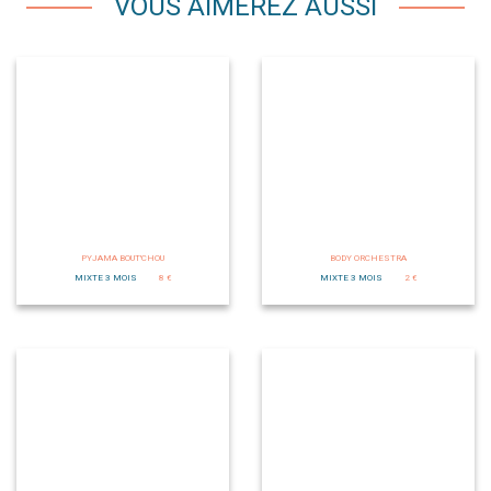
VOUS AIMEREZ AUSSI
PYJAMA BOUT'CHOU
BODY ORCHESTRA
MIXTE 3 MOIS
8 €
MIXTE 3 MOIS
2 €