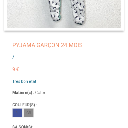
PYJAMA GARÇON 24 MOIS
/
9 €
Très bon état
Matière(s) :
Coton
COULEUR(S) :
BL
GR
SAISON(S):