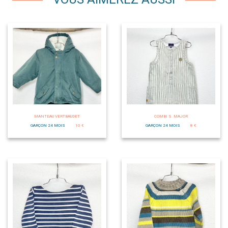
MANTEAU VERTBAUDET
COMBI S. MAJOR
GARÇON 24 MOIS
10 €
GARÇON 24 MOIS
8 €