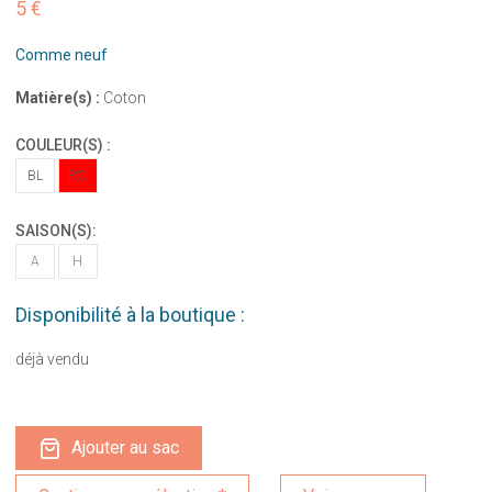
5 €
Comme neuf
Matière(s) :
Coton
COULEUR(S) :
BL
RO
SAISON(S):
A
H
Disponibilité à la boutique :
déjà vendu
Ajouter au sac