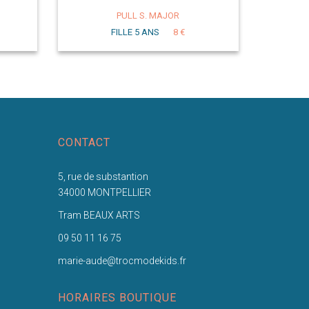
PULL S. MAJOR
FILLE 5 ANS
8 €
CONTACT
5, rue de substantion
34000 MONTPELLIER
Tram BEAUX ARTS
09 50 11 16 75
marie-aude@trocmodekids.fr
HORAIRES BOUTIQUE