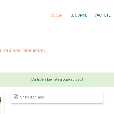
Accueil
JE DONNE
J'ACHETE
vie à nos vêtements !
L'article a bien été ajouté au sac !