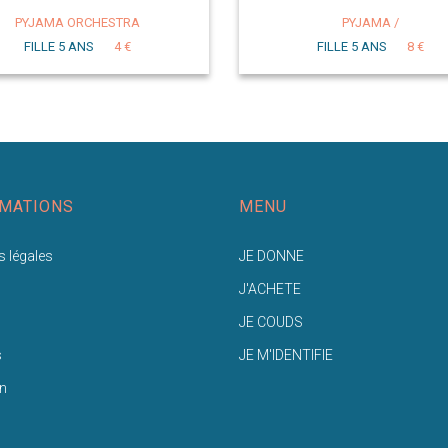
PYJAMA ORCHESTRA
PYJAMA /
FILLE 5 ANS
4 €
FILLE 5 ANS
8 €
MATIONS
MENU
 légales
JE DONNE
J'ACHETE
JE COUDS
s
JE M'IDENTIFIE
n