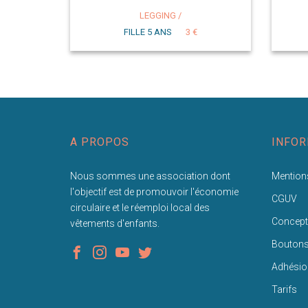
LEGGING /
FILLE 5 ANS
3 €
A PROPOS
INFOR
Nous sommes une association dont
Mentions
l'objectif est de promouvoir l'économie
CGUV
circulaire et le réemploi local des
Concept
vêtements d'enfants.
Bouton
Adhésio
Tarifs