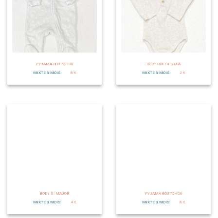
PYJAMA BOUT'CHOU
BODY ORCHESTRA
MIXTE 3 MOIS
8 €
MIXTE 3 MOIS
2 €
BODY S. MAJOR
PYJAMA BOUT'CHOU
MIXTE 3 MOIS
4 €
MIXTE 3 MOIS
8 €