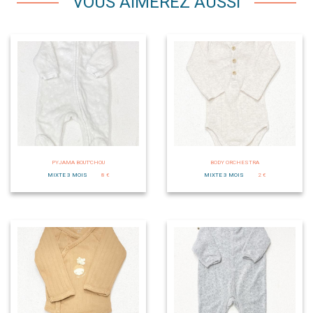
VOUS AIMEREZ AUSSI
PYJAMA BOUT'CHOU
BODY ORCHESTRA
MIXTE 3 MOIS
8 €
MIXTE 3 MOIS
2 €