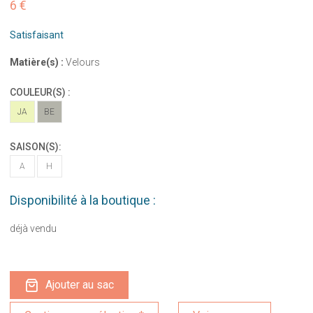
6 €
Satisfaisant
Matière(s) :
Velours
COULEUR(S) :
JA
BE
SAISON(S):
A
H
Disponibilité à la boutique :
déjà vendu
Ajouter au sac