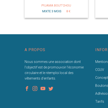
PYJAMA BOUT'CHOU
MIXTE 3 MOIS
8 €
A PROPOS
INFOR
Nous sommes une association dont
Mentions
l'objectif est de promouvoir l'économie
CGUV
circulaire et le réemploi local des
Concept
vêtements d'enfants.
Bouton
Adhésio
Tarifs