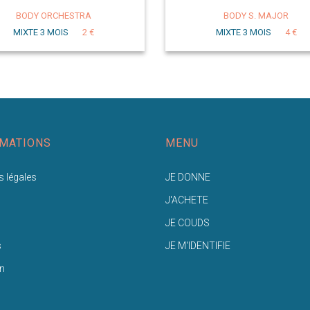
BODY ORCHESTRA
BODY S. MAJOR
MIXTE 3 MOIS
2 €
MIXTE 3 MOIS
4 €
MATIONS
MENU
 légales
JE DONNE
J'ACHETE
JE COUDS
s
JE M'IDENTIFIE
n