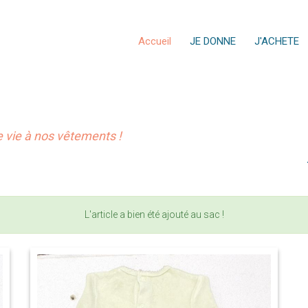
Accueil
JE DONNE
J'ACHETE
vie à nos vêtements !
L'article a bien été ajouté au sac !