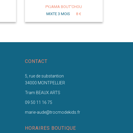
PYJAMA BOUT'CHOU
MIXTE 3 MOIS
8 €
CONTACT
5, rue de substantion
34000 MONTPELLIER
Tram BEAUX ARTS
09 50 11 16 75
marie-aude@trocmodekids.fr
HORAIRES BOUTIQUE