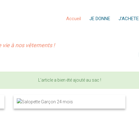
Accueil
JE DONNE
J'ACHETE
vie à nos vêtements !
L'article a bien été ajouté au sac !