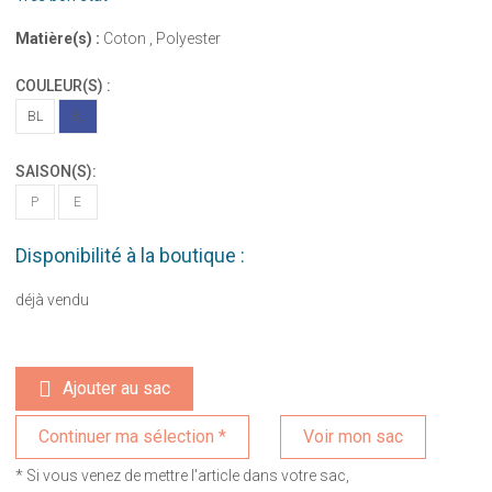
Matière(s) :
Coton , Polyester
COULEUR(S) :
BL
BL
SAISON(S):
P
E
Disponibilité à la boutique :
déjà vendu
Ajouter au sac
Voir mon sac
* Si vous venez de mettre l'article dans votre sac,