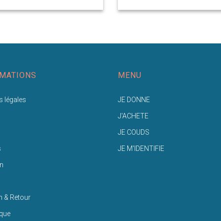
MATIONS
MENU
 légales
JE DONNE
J'ACHETE
JE COUDS
s
JE M'IDENTIFIE
n
n & Retour
ique