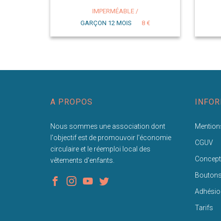
IMPERMÉABLE /
GARÇON 12 MOIS
8 €
A PROPOS
INFOR
Nous sommes une association dont
Mentions
l'objectif est de promouvoir l'économie
CGUV
circulaire et le réemploi local des
Concept
vêtements d'enfants.
Bouton
Adhésio
Tarifs