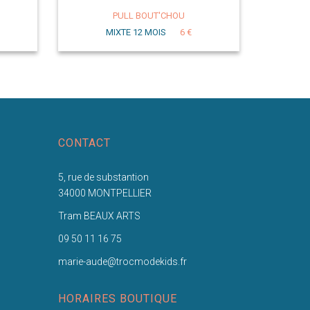
PULL BOUT'CHOU
MIXTE 12 MOIS
6 €
CONTACT
5, rue de substantion
34000 MONTPELLIER
Tram BEAUX ARTS
09 50 11 16 75
marie-aude@trocmodekids.fr
HORAIRES BOUTIQUE