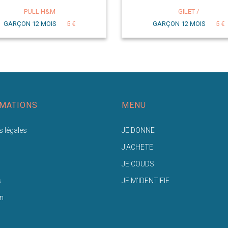
PULL H&M
GILET /
GARÇON 12 MOIS
5 €
GARÇON 12 MOIS
5 €
MATIONS
MENU
 légales
JE DONNE
J'ACHETE
JE COUDS
s
JE M'IDENTIFIE
n