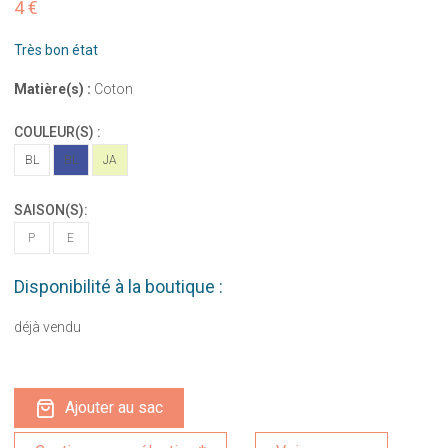
4 €
Très bon état
Matière(s) :
Coton
COULEUR(S) :
BL
BL
JA
SAISON(S):
P
E
Disponibilité à la boutique :
déjà vendu
Ajouter au sac