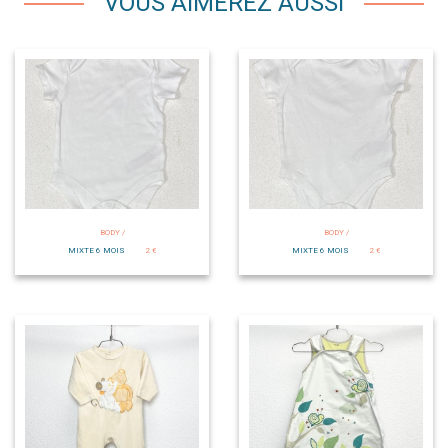
VOUS AIMEREZ AUSSI
BODY /
BODY /
MIXTE 6 MOIS
2 €
MIXTE 6 MOIS
2 €