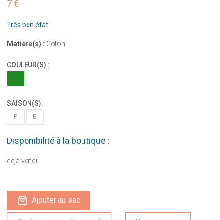
7 €
Très bon état
Matière(s) :
Coton
COULEUR(S) :
VE
SAISON(S):
P
E
Disponibilité à la boutique :
déjà vendu
Ajouter au sac