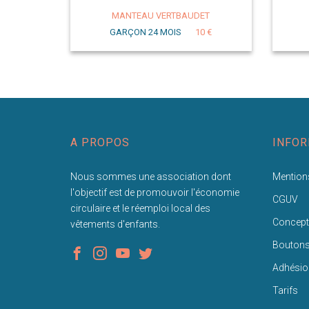
MANTEAU VERTBAUDET
GARÇON 24 MOIS
10 €
A PROPOS
INFOR
Nous sommes une association dont
Mentions
l'objectif est de promouvoir l'économie
CGUV
circulaire et le réemploi local des
Concept
vêtements d'enfants.
Bouton
Adhésio
Tarifs