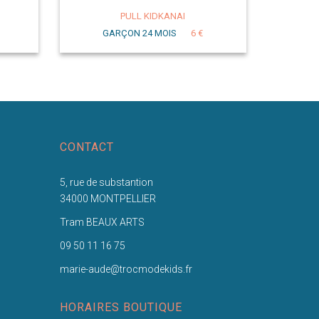
PULL KIDKANAI
GARÇON 24 MOIS
6 €
CONTACT
5, rue de substantion
34000 MONTPELLIER
Tram BEAUX ARTS
09 50 11 16 75
marie-aude@trocmodekids.fr
HORAIRES BOUTIQUE