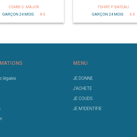
COMBI S. MAJOR
TSHIRT P. BATEAU
GARÇON 24 MOIS
8 €
GARÇON 24 MOIS
6 €
MATIONS
MENU
 légales
JE DONNE
J'ACHETE
JE COUDS
s
JE M'IDENTIFIE
n