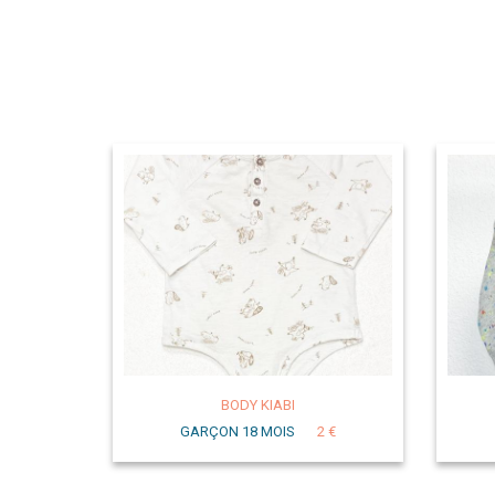
BODY KIABI
GARÇON 18 MOIS
2 €