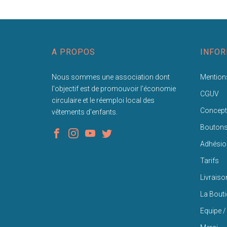
A PROPOS
INFOR
Nous sommes une association dont
Mentions
l'objectif est de promouvoir l'économie
CGUV
circulaire et le réemploi local des
Concept
vêtements d'enfants.
Bouton
Adhésio
Tarifs
Livraiso
La Bout
Equipe /