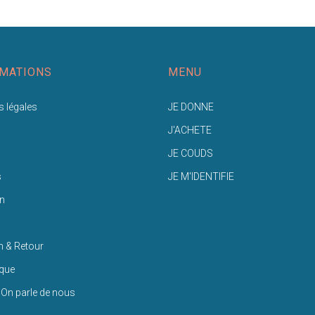
MATIONS
MENU
 légales
JE DONNE
J'ACHETE
JE COUDS
s
JE M'IDENTIFIE
n
n & Retour
ique
 On parle de nous