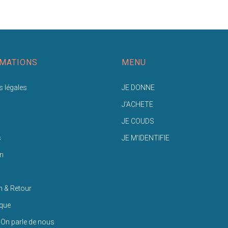
MATIONS
MENU
 légales
JE DONNE
J'ACHETE
JE COUDS
s
JE M'IDENTIFIE
n
n & Retour
ique
 On parle de nous