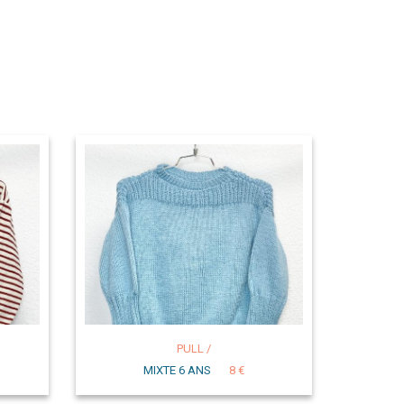
PULL /
MIXTE 6 ANS
8 €