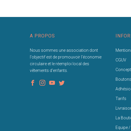
A PROPOS
INFOR
Nous sommes une association dont
Mentions
l'objectif est de promouvoir l'économie
CGUV
circulaire et le réemploi local des
Concept
vêtements d'enfants.
Bouton
Adhésio
Tarifs
Livraiso
La Bout
Equipe /