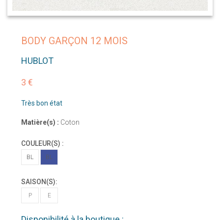
BODY GARÇON 12 MOIS
HUBLOT
3 €
Très bon état
Matière(s) :
Coton
COULEUR(S) :
BL
BL
SAISON(S):
P
E
Disponibilité à la boutique :