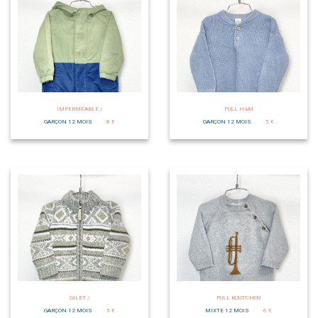
IMPERMÉABLE /
PULL H&M
GARÇON 12 MOIS
8 €
GARÇON 12 MOIS
5 €
GILET /
PULL BOUT'CHOU
GARÇON 12 MOIS
5 €
MIXTE 12 MOIS
6 €