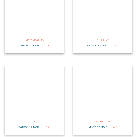
IMPERMÉABLE /
PULL H&M
GARÇON 12 MOIS
8 €
GARÇON 12 MOIS
5 €
GILET /
PULL BOUT'CHOU
GARÇON 12 MOIS
5 €
MIXTE 12 MOIS
6 €