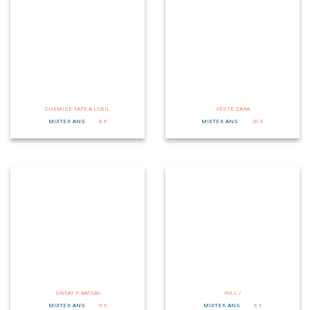
CHEMISE TAPE A L'OEIL
VESTE ZARA
MIXTE 6 ANS
8 €
MIXTE 6 ANS
20 €
SWEAT P. BATEAU
PULL /
MIXTE 6 ANS
9 €
MIXTE 6 ANS
8 €