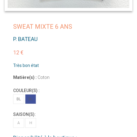
SWEAT MIXTE 6 ANS
P. BATEAU
12 €
Très bon état
Matière(s) :
Coton
COULEUR(S) :
BL
BL
SAISON(S):
A
H