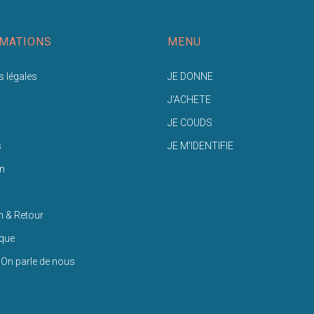
MATIONS
MENU
 légales
JE DONNE
J'ACHETE
JE COUDS
s
JE M'IDENTIFIE
n
n & Retour
ique
 On parle de nous