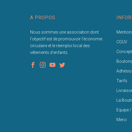
A PROPOS
INFOR
Nous sommes une association dont
Mentions
l'objectif est de promouvoir l'économie
CGUV
circulaire et le réemploi local des
Concept
vêtements d'enfants.
Bouton
Adhésio
Tarifs
Livraiso
La Bout
Equipe /
Merci