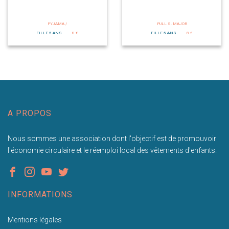
PYJAMA /
PULL S. MAJOR
FILLE 5 ANS
8 €
FILLE 5 ANS
8 €
A PROPOS
Nous sommes une association dont l'objectif est de promouvoir
l'économie circulaire et le réemploi local des vêtements d'enfants.
INFORMATIONS
Mentions légales