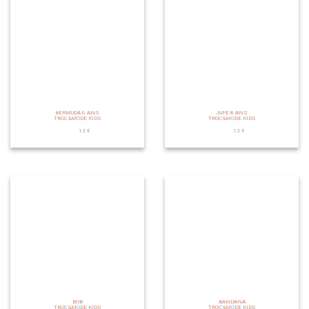
BERMUDA 6 ANS
JUPE 8 ANS
TROC&MODE KIDS
TROC&MODE KIDS
12 €
12 €
BOB
BANDANA
TROC&MODE KIDS
TROC&MODE KIDS