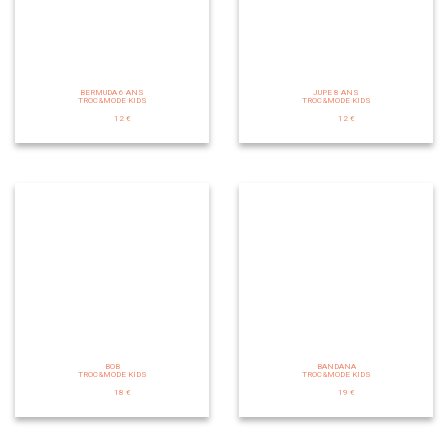
BERMUDA 6 ANS
JUPE 8 ANS
TROC&MODE KIDS
TROC&MODE KIDS
12 €
12 €
BOB
BANDANA
TROC&MODE KIDS
TROC&MODE KIDS
18 €
19 €