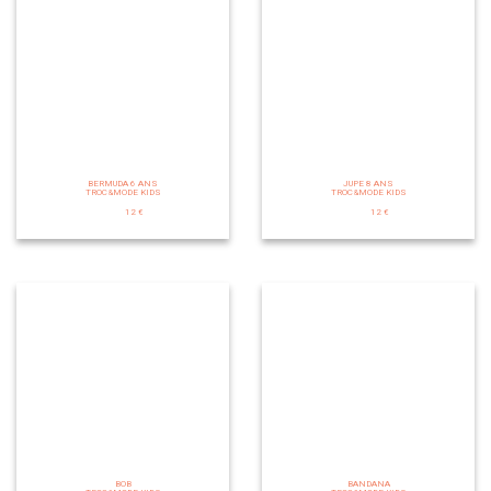
BERMUDA 6 ANS
JUPE 8 ANS
TROC&MODE KIDS
TROC&MODE KIDS
12 €
12 €
BOB
BANDANA