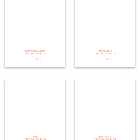
BERMUDA 6 ANS
JUPE 8 ANS
TROC&MODE KIDS
TROC&MODE KIDS
12 €
12 €
BOB
BANDANA
TROC&MODE KIDS
TROC&MODE KIDS