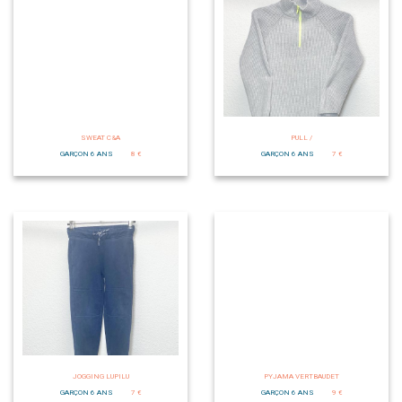
SWEAT C&A
PULL /
GARÇON 6 ANS
8 €
GARÇON 6 ANS
7 €
JOGGING LUPILU
PYJAMA VERTBAUDET
GARÇON 6 ANS
7 €
GARÇON 6 ANS
9 €