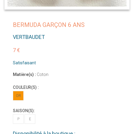
BERMUDA GARÇON 6 ANS
VERTBAUDET
7 €
Satisfaisant
Matière(s) :
Coton
COULEUR(S) :
OR
SAISON(S):
P
E
Disponibilité à la boutique :