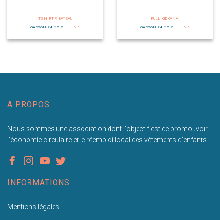
TSHIRT P. BATEAU
PULL KIDKANAI
GARÇON 24 MOIS
6 €
GARÇON 24 MOIS
6 €
A PROPOS
Nous sommes une association dont l'objectif est de promouvoir
l'économie circulaire et le réemploi local des vêtements d'enfants.
INFORMATIONS
Mentions légales