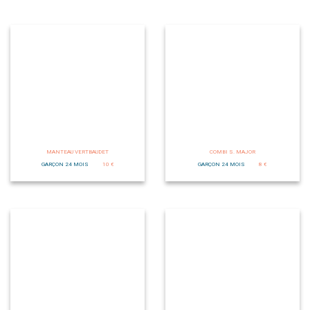
MANTEAU VERTBAUDET
COMBI S. MAJOR
GARÇON 24 MOIS
10 €
GARÇON 24 MOIS
8 €