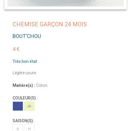
CHEMISE GARÇON 24 MOIS
BOUT'CHOU
4 €
Très bon état
Légère usure
Matière(s) :
Coton
COULEUR(S) :
BL
JA
SAISON(S):
A
H