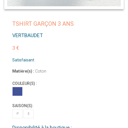
TSHIRT GARÇON 3 ANS
VERTBAUDET
3 €
Satisfaisant
Matière(s) :
Coton
COULEUR(S) :
BL
SAISON(S):
P
E
Disponibilité à la boutique :