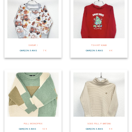
SWEAT /
TSHIRT KIABI
GARÇON 3 ANS
7 €
GARÇON 3 ANS
4 €
PULL MONOPRIX
SOUS PULL P. BATEAU
GARÇON 3 ANS
10 €
GARÇON 3 ANS
5 €