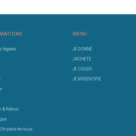
MATIONS
MENU
 légales
JE DONNE
J'ACHETE
JE COUDS
s
JE M'IDENTIFIE
n
n & Retour
ique
 On parle de nous