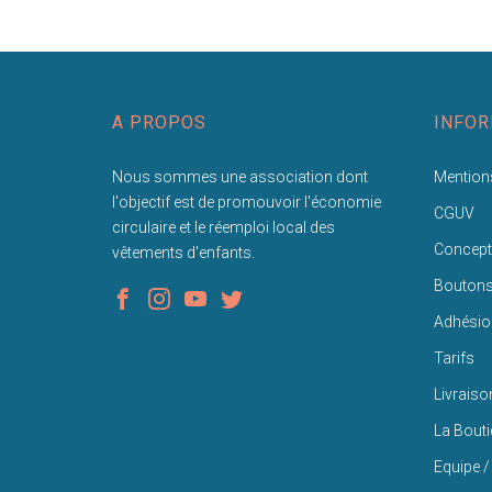
A PROPOS
INFOR
Nous sommes une association dont
Mentions
l'objectif est de promouvoir l'économie
CGUV
circulaire et le réemploi local des
Concept
vêtements d'enfants.
Bouton
Adhésio
Tarifs
Livraiso
La Bout
Equipe /