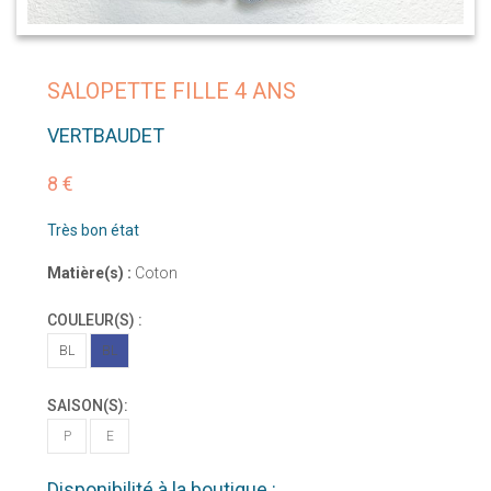
SALOPETTE FILLE 4 ANS
VERTBAUDET
8 €
Très bon état
Matière(s) :
Coton
COULEUR(S) :
BL
BL
SAISON(S):
P
E
Disponibilité à la boutique :