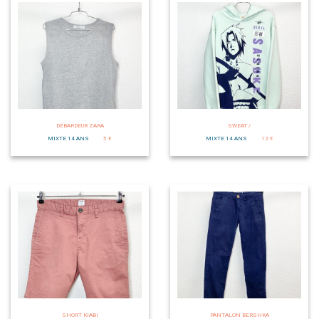
DÉBARDEUR ZARA
SWEAT /
MIXTE 14 ANS
5 €
MIXTE 14 ANS
12 €
SHORT KIABI
PANTALON BERSHKA