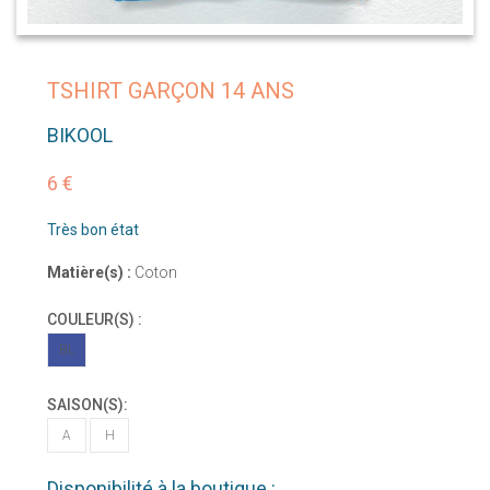
TSHIRT GARÇON 14 ANS
BIKOOL
6 €
Très bon état
Matière(s) :
Coton
COULEUR(S) :
BL
SAISON(S):
A
H
Disponibilité à la boutique :