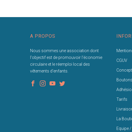
A PROPOS
INFOR
Nous sommes une association dont
Mentions
l'objectif est de promouvoir l'économie
CGUV
circulaire et le réemploi local des
Concept
vêtements d'enfants.
Bouton
Adhésio
Tarifs
Livraiso
La Bout
Equipe /