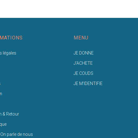
MATIONS
MENU
 légales
JE DONNE
J'ACHETE
JE COUDS
s
JE M'IDENTIFIE
n
n & Retour
ique
 On parle de nous