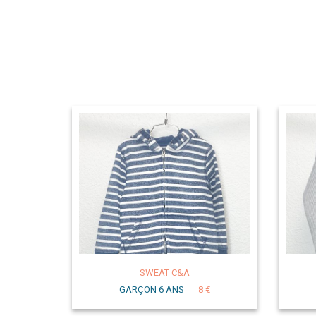
SWEAT C&A
GARÇON 6 ANS
8 €