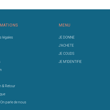
MATIONS
MENU
 légales
JE DONNE
J'ACHETE
JE COUDS
s
JE M'IDENTIFIE
n
n & Retour
ique
 On parle de nous