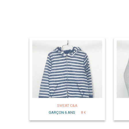
SWEAT C&A
GARÇON 6 ANS
8 €