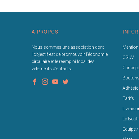
A PROPOS
INFOR
Nous sommes une association dont
Mentions
l'objectif est de promouvoir l'économie
CGUV
circulaire et le réemploi local des
Concept
vêtements d'enfants.
Bouton
Adhésio
Tarifs
Livraiso
La Bout
Equipe /